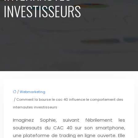
INVESTISSEURS
/
Webmarketing
/ Comment la bourse le cac 40 influence le comportement des
internautes investisseurs
Imaginez Sophie, suivant fébrilement les
soubresauts du CAC 40 sur son smartphone,
une plateforme de trading en ligne ouverte. Elle