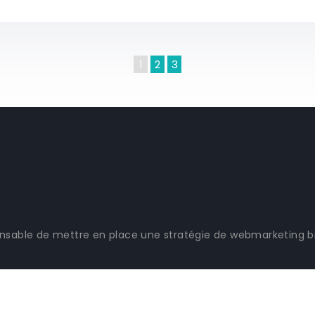
1
2
3
dispensable de mettre en place une stratégie de webmarketing b
 un badge pour pouvoir gérer les comptes AdWords pour ses 