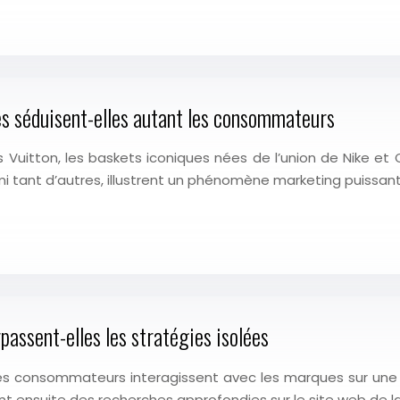
es séduisent-elles autant les consommateurs
Vuitton, les baskets iconiques nées de l’union de Nike et O
tant d’autres, illustrent un phénomène marketing puissant 
assent-elles les stratégies isolées
es consommateurs interagissent avec les marques sur une m
t ensuite des recherches approfondies sur le site web de la