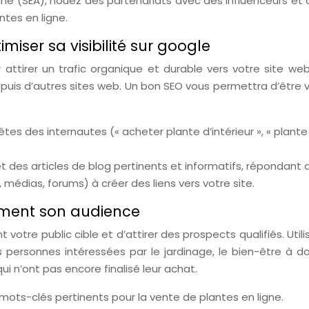
ligne (SEA), nouez des partenariats avec des influenceurs e
ntes en ligne.
miser sa visibilité sur google
r attirer un trafic organique et durable vers votre site w
puis d’autres sites web. Un bon SEO vous permettra d’être v
êtes des internautes (« acheter plante d’intérieur », « plante 
 des articles de blog pertinents et informatifs, répondant 
médias, forums) à créer des liens vers votre site.
isément son audience
 votre public cible et d’attirer des prospects qualifiés. Uti
es personnes intéressées par le jardinage, le bien-être à do
qui n’ont pas encore finalisé leur achat.
mots-clés pertinents pour la vente de plantes en ligne.