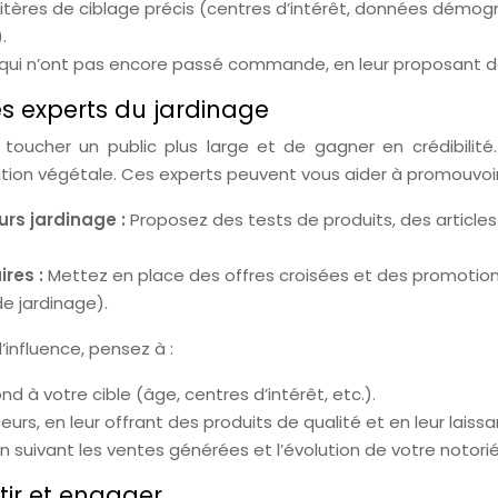
critères de ciblage précis (centres d’intérêt, données dém
.
te qui n’ont pas encore passé commande, en leur proposant d
es experts du jardinage
toucher un public plus large et de gagner en crédibilité
coration végétale. Ces experts peuvent vous aider à promouvo
urs jardinage :
Proposez des tests de produits, des article
res :
Mettez en place des offres croisées et des promotion
e jardinage).
’influence, pensez à :
nd à votre cible (âge, centres d’intérêt, etc.).
eurs, en leur offrant des produits de qualité et en leur laiss
 suivant les ventes générées et l’évolution de votre notorié
tir et engager