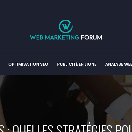
OPTIMISATION SEO
PUBLICITÉ EN LIGNE
ANALYSE WE
ES : QUELLES STRATÉGIES P