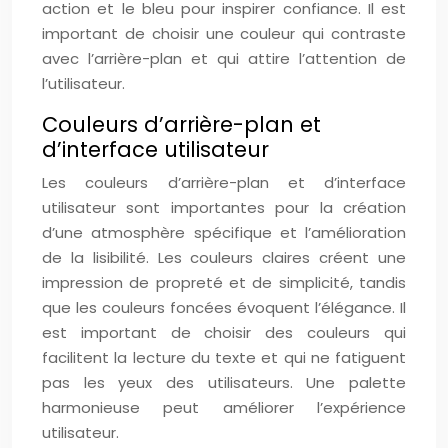
action et le bleu pour inspirer confiance. Il est
important de choisir une couleur qui contraste
avec l’arrière-plan et qui attire l’attention de
l’utilisateur.
Couleurs d’arrière-plan et
d’interface utilisateur
Les couleurs d’arrière-plan et d’interface
utilisateur sont importantes pour la création
d’une atmosphère spécifique et l’amélioration
de la lisibilité. Les couleurs claires créent une
impression de propreté et de simplicité, tandis
que les couleurs foncées évoquent l’élégance. Il
est important de choisir des couleurs qui
facilitent la lecture du texte et qui ne fatiguent
pas les yeux des utilisateurs. Une palette
harmonieuse peut améliorer l’expérience
utilisateur.