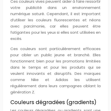
Ces couleurs vives peuvent aider à faire ressortir
votre publicité dans un environnement
numérique saturé. Cependant, il est important
d’utiliser les couleurs fluorescentes et néons
avec parcimonie, car elles peuvent être
fatigantes pour les yeux si elles sont utilisées en
excès.
Ces couleurs sont particulièrement efficaces
pour cibler un public jeune et branché. Elles
fonctionnent bien pour les promotions limitées
dans le temps et pour les produits qui se
veulent innovants et disruptifs. Des marques
comme Nike et Adidas les utilisent
régulièrement dans leurs campagnes ciblant la
génération Z.
Couleurs dégradées (gradients)
Les couleurs dégradées, ou gradients, sont une