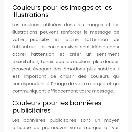
Couleurs pour les images et les
illustrations
Les couleurs utilisées dans les images et les
illustrations peuvent renforcer le message de
votre publicité et attirer l’attention de
l’utilisateur. Les couleurs vives sont idéales pour
attirer l’attention et créer un sentiment
d’excitation, tandis que les couleurs plus douces
peuvent évoquer des émotions plus subtiles. Il
est important de choisir des couleurs qui
correspondent à l’image de votre marque et qui
communiquent efficacement votre message.
Couleurs pour les bannières
publicitaires
Les bannières publicitaires sont un moyen
efficace de promouvoir votre marque et vos