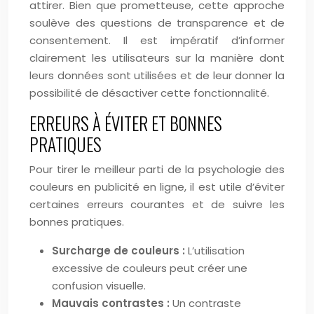
attirer. Bien que prometteuse, cette approche
soulève des questions de transparence et de
consentement. Il est impératif d’informer
clairement les utilisateurs sur la manière dont
leurs données sont utilisées et de leur donner la
possibilité de désactiver cette fonctionnalité.
ERREURS À ÉVITER ET BONNES
PRATIQUES
Pour tirer le meilleur parti de la psychologie des
couleurs en publicité en ligne, il est utile d’éviter
certaines erreurs courantes et de suivre les
bonnes pratiques.
Surcharge de couleurs :
L’utilisation
excessive de couleurs peut créer une
confusion visuelle.
Mauvais contrastes :
Un contraste