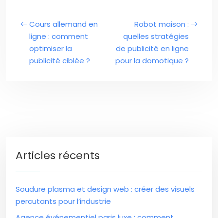
Cours allemand en
Robot maison :
ligne : comment
quelles stratégies
optimiser la
de publicité en ligne
publicité ciblée ?
pour la domotique ?
Articles récents
Soudure plasma et design web : créer des visuels
percutants pour l’industrie
Agence événementiel paris luxe : comment