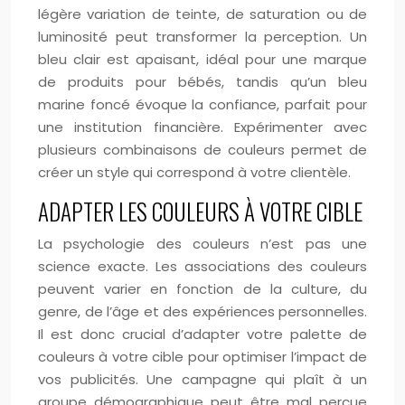
légère variation de teinte, de saturation ou de
luminosité peut transformer la perception. Un
bleu clair est apaisant, idéal pour une marque
de produits pour bébés, tandis qu’un bleu
marine foncé évoque la confiance, parfait pour
une institution financière. Expérimenter avec
plusieurs combinaisons de couleurs permet de
créer un style qui correspond à votre clientèle.
ADAPTER LES COULEURS À VOTRE CIBLE
La psychologie des couleurs n’est pas une
science exacte. Les associations des couleurs
peuvent varier en fonction de la culture, du
genre, de l’âge et des expériences personnelles.
Il est donc crucial d’adapter votre palette de
couleurs à votre cible pour optimiser l’impact de
vos publicités. Une campagne qui plaît à un
groupe démographique peut être mal perçue