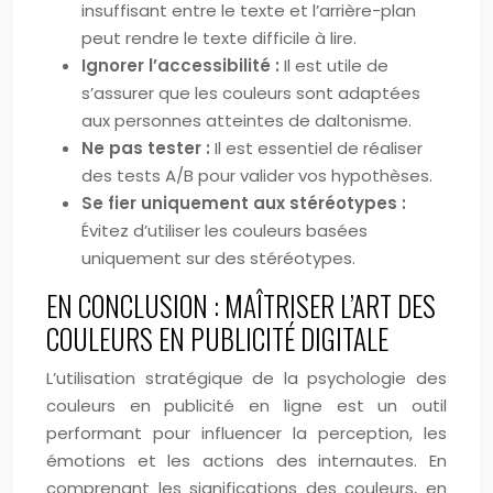
insuffisant entre le texte et l’arrière-plan
peut rendre le texte difficile à lire.
Ignorer l’accessibilité :
Il est utile de
s’assurer que les couleurs sont adaptées
aux personnes atteintes de daltonisme.
Ne pas tester :
Il est essentiel de réaliser
des tests A/B pour valider vos hypothèses.
Se fier uniquement aux stéréotypes :
Évitez d’utiliser les couleurs basées
uniquement sur des stéréotypes.
EN CONCLUSION : MAÎTRISER L’ART DES
COULEURS EN PUBLICITÉ DIGITALE
L’utilisation stratégique de la psychologie des
couleurs en publicité en ligne est un outil
performant pour influencer la perception, les
émotions et les actions des internautes. En
comprenant les significations des couleurs, en