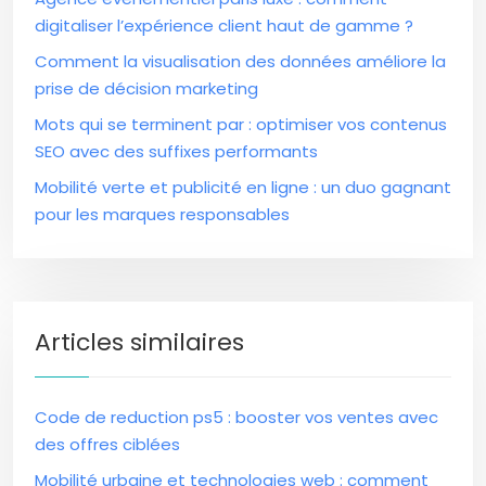
digitaliser l’expérience client haut de gamme ?
Comment la visualisation des données améliore la
prise de décision marketing
Mots qui se terminent par : optimiser vos contenus
SEO avec des suffixes performants
Mobilité verte et publicité en ligne : un duo gagnant
pour les marques responsables
Articles similaires
Code de reduction ps5 : booster vos ventes avec
des offres ciblées
Mobilité urbaine et technologies web : comment