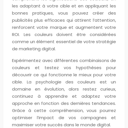
les adaptant à votre cible et en appliquant les
bonnes pratiques, vous pouvez créer des
publicités plus efficaces qui attirent l’attention,
renforcent votre marque et augmentent votre
ROI. Les couleurs doivent être considérées
comme un élément essentiel de votre stratégie
de marketing digital.
Expérimentez avec différentes combinaisons de
couleurs et testez vos hypothèses pour
découvrir ce qui fonctionne le mieux pour votre
cible. La psychologie des couleurs est un
domaine en évolution, alors restez curieux,
continuez à apprendre et adaptez votre
approche en fonction des dernières tendances.
Grâce à cette compréhension, vous pourrez
optimiser l’impact de vos campagnes et
maximiser votre succès dans le monde digital.