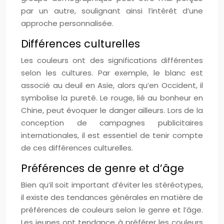
par un autre, soulignant ainsi l’intérêt d’une
approche personnalisée.
Différences culturelles
Les couleurs ont des significations différentes
selon les cultures. Par exemple, le blanc est
associé au deuil en Asie, alors qu’en Occident, il
symbolise la pureté. Le rouge, lié au bonheur en
Chine, peut évoquer le danger ailleurs. Lors de la
conception de campagnes publicitaires
internationales, il est essentiel de tenir compte
de ces différences culturelles.
Préférences de genre et d’âge
Bien qu’il soit important d’éviter les stéréotypes,
il existe des tendances générales en matière de
préférences de couleurs selon le genre et l’âge.
Les jeunes ont tendance à préférer les couleurs