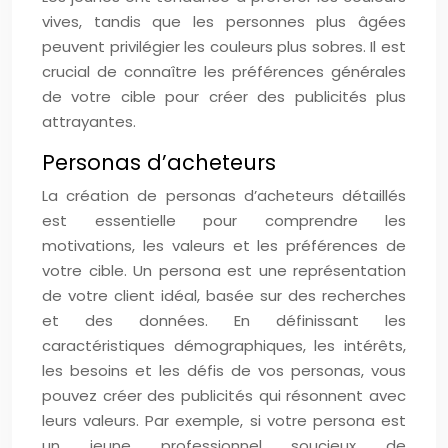
vives, tandis que les personnes plus âgées
peuvent privilégier les couleurs plus sobres. Il est
crucial de connaître les préférences générales
de votre cible pour créer des publicités plus
attrayantes.
Personas d’acheteurs
La création de personas d’acheteurs détaillés
est essentielle pour comprendre les
motivations, les valeurs et les préférences de
votre cible. Un persona est une représentation
de votre client idéal, basée sur des recherches
et des données. En définissant les
caractéristiques démographiques, les intérêts,
les besoins et les défis de vos personas, vous
pouvez créer des publicités qui résonnent avec
leurs valeurs. Par exemple, si votre persona est
un jeune professionnel soucieux de