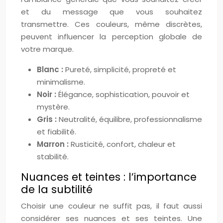
et du message que vous souhaitez
transmettre. Ces couleurs, même discrètes,
peuvent influencer la perception globale de
votre marque.
Blanc :
Pureté, simplicité, propreté et
minimalisme.
Noir :
Élégance, sophistication, pouvoir et
mystère.
Gris :
Neutralité, équilibre, professionnalisme
et fiabilité.
Marron :
Rusticité, confort, chaleur et
stabilité.
Nuances et teintes : l’importance
de la subtilité
Choisir une couleur ne suffit pas, il faut aussi
considérer ses nuances et ses teintes. Une