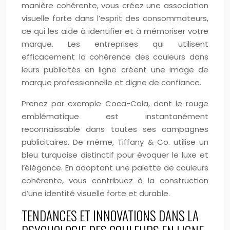
manière cohérente, vous créez une association
visuelle forte dans l’esprit des consommateurs,
ce qui les aide à identifier et à mémoriser votre
marque. Les entreprises qui utilisent
efficacement la cohérence des couleurs dans
leurs publicités en ligne créent une image de
marque professionnelle et digne de confiance.
Prenez par exemple Coca-Cola, dont le rouge
emblématique est instantanément
reconnaissable dans toutes ses campagnes
publicitaires. De même, Tiffany & Co. utilise un
bleu turquoise distinctif pour évoquer le luxe et
l’élégance. En adoptant une palette de couleurs
cohérente, vous contribuez à la construction
d’une identité visuelle forte et durable.
TENDANCES ET INNOVATIONS DANS LA