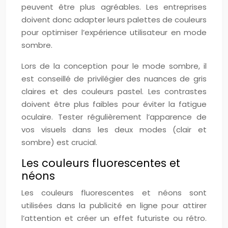
peuvent être plus agréables. Les entreprises
doivent donc adapter leurs palettes de couleurs
pour optimiser l’expérience utilisateur en mode
sombre.
Lors de la conception pour le mode sombre, il
est conseillé de privilégier des nuances de gris
claires et des couleurs pastel. Les contrastes
doivent être plus faibles pour éviter la fatigue
oculaire. Tester régulièrement l’apparence de
vos visuels dans les deux modes (clair et
sombre) est crucial.
Les couleurs fluorescentes et
néons
Les couleurs fluorescentes et néons sont
utilisées dans la publicité en ligne pour attirer
l’attention et créer un effet futuriste ou rétro.